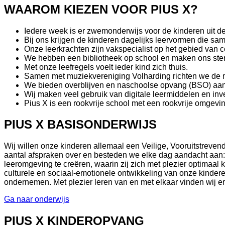
WAAROM KIEZEN VOOR PIUS X?
Iedere week is er zwemonderwijs voor de kinderen uit 
Bij ons krijgen de kinderen dagelijks leervormen die s
Onze leerkrachten zijn vakspecialist op het gebied van 
We hebben een bibliotheek op school en maken ons sterk
Met onze leefregels voelt ieder kind zich thuis.
Samen met muziekvereniging Volharding richten we de mu
We bieden overblijven en naschoolse opvang (BSO) aan
Wij maken veel gebruik van digitale leermiddelen en inv
Pius X is een rookvrije school met een rookvrije omgevin
PIUS X BASISONDERWIJS
Wij willen onze kinderen allemaal een Veilige, Vooruitstreven
aantal afspraken over en besteden we elke dag aandacht aan
leeromgeving te creëren, waarin zij zich met plezier optimaal 
culturele en sociaal-emotionele ontwikkeling van onze kindere
ondernemen. Met plezier leren van en met elkaar vinden wij er
Ga naar onderwijs
PIUS X KINDEROPVANG