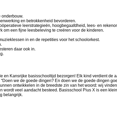
de onderbouw.
amenwerking en betrokkenheid bevorderen.
coöperatieve leerstrategieën, hoogbegaafdheid, lees- en rekeno
 om een fijne leesbeleving te creëren voor de kinderen.
zieklessen in en de repetities voor het schoolorkest.
.
esteren daar ook in.
g.
de en Kansrijke basisschooltijd bezorgen! Elk kind verdient de 
: “Doen we de goede dingen? En doen we de goede dingen goed
kunnen ontwikkelen in de breedste zin van het woord: wij vinden
n wordt veel aandacht besteed. Basisschool Pius X is een kleine
g belangrijk.